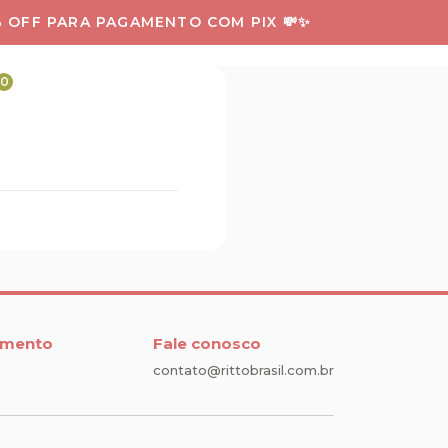
 OFF PARA PAGAMENTO COM PIX 💸✨
0
LOGIN
mento
Fale conosco
contato@rittobrasil.com.br